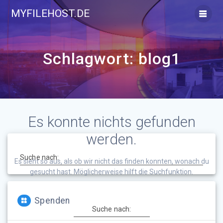
Zum
MYFILEHOST.DE
Inhalt
springen
Schlagwort:
blog1
Es konnte nichts gefunden
werden.
Suche nach:
Es sieht so aus, als ob wir nicht das finden konnten, wonach du
gesucht hast. Möglicherweise hilft die Suchfunktion.
Spenden
Suche nach: