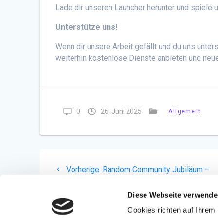
Lade dir unseren Launcher herunter und spiele
Unterstütze uns!
Wenn dir unsere Arbeit gefällt und du uns unter
weiterhin kostenlose Dienste anbieten und neue 
0
26. Juni 2025
Allgemein
Beitragsnavigation
Vorheriger
Vorherige:
Random Community Jubiläum –
Beitrag:
Verlosung | Blog #3 05.08.2018
Diese Webseite verwende
Cookies richten auf Ihrem